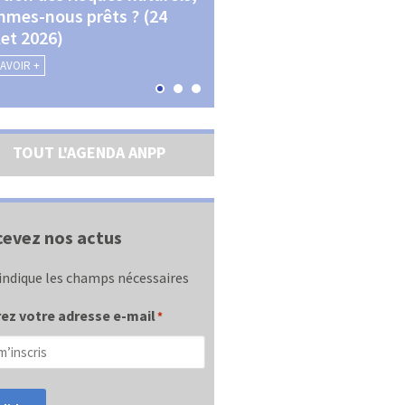
mes-nous prêts ? (24
La transition écologique 
llet 2026)
les contractualisations (4
septembre 2026)
SAVOIR +
EN SAVOIR +
TOUT L'AGENDA ANPP
evez nos actus
indique les champs nécessaires
ez votre adresse e-mail
*