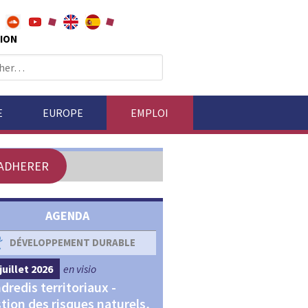
ION
E
EUROPE
EMPLOI
ADHERER
AGENDA
DÉVELOPPEMENT DURABLE
DÉVELOPPEMENT ÉCONOM
juillet 2026
en visio
4 septembre 2026
en visio
dredis territoriaux -
Webinaires "Transitions,
tion des risques naturels,
Financements et Territoir