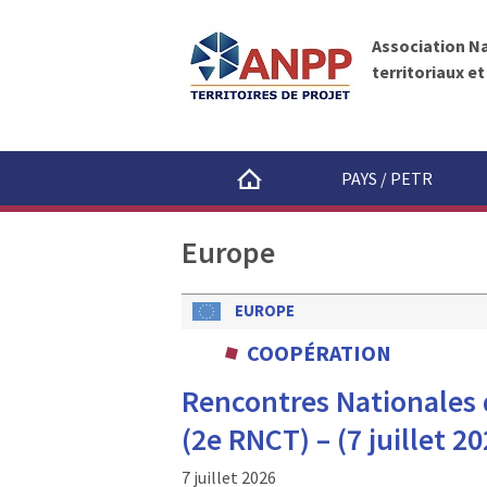
A
A
N
l
P
Association N
l
P
territoriaux e
e
r
a
u
PAYS / PETR
c
o
Europe
n
t
e
EUROPE
n
COOPÉRATION
u
Rencontres Nationales d
(2e RNCT) – (7 juillet 20
7 juillet 2026