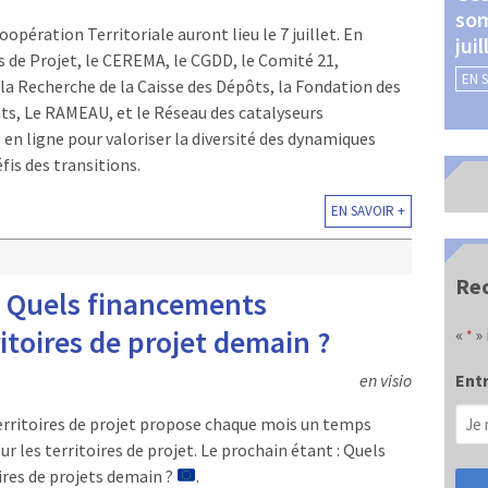
som
Châteauroux (24 et 25
pération Territoriale auront lieu le 7 juillet. En
jui
septembre 2026)
s de Projet, le CEREMA, le CGDD, le Comité 21,
EN 
EN SAVOIR +
la Recherche de la Caisse des Dépôts, la Fondation des
ats, Le RAMEAU, et le Réseau des catalyseurs
en ligne pour valoriser la diversité des dynamiques
éfis des transitions.
EN SAVOIR +
Rec
 – Quels financements
itoires de projet demain ?
«
» 
*
en visio
Entr
Territoires de projet propose chaque mois un temps
ur les territoires de projet. Le prochain étant : Quels
ires de projets demain ?
.