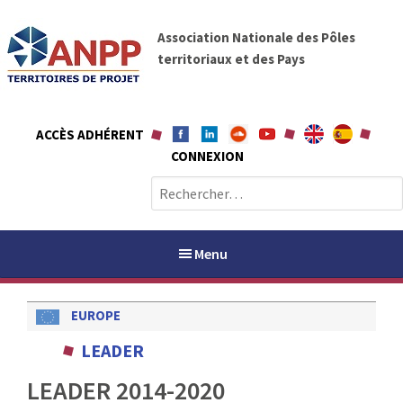
A
A
l
Association Nationale des Pôles
N
l
territoriaux et des Pays
P
e
P
r
a
ACCÈS ADHÉRENT
u
CONNEXION
c
o
R
n
e
t
c
e
h
Menu
n
e
u
r
EUROPE
c
h
PAYS / PETR
LEADER
e
r
LEADER 2014-2020
ANPP