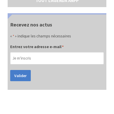
TOUT L'AGENDA ANPP
Recevez nos actus
«
» indique les champs nécessaires
*
Entrez votre adresse e-mail
*
Valider