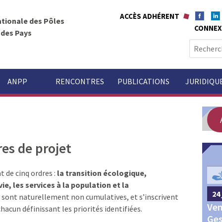
ACCÈS ADHÉRENT
ationale des Pôles
CONNEX
t des Pays
R
e
c
h
ANPP
RENCONTRES
PUBLICATIONS
JURIDIQU
e
r
c
h
e
res de projet
r
t de cinq ordres :
la transition écologique,
GOUVERNANCE
:
ie, les services à la population et la
24 
24 septembre 2026
Châteauroux
s sont naturellement non cumulatives, et s’inscrivent
Ven
Congrès annuel des Pôles
chacun définissant les priorités identifiées.
Ges
territoriaux et des Pays 2026