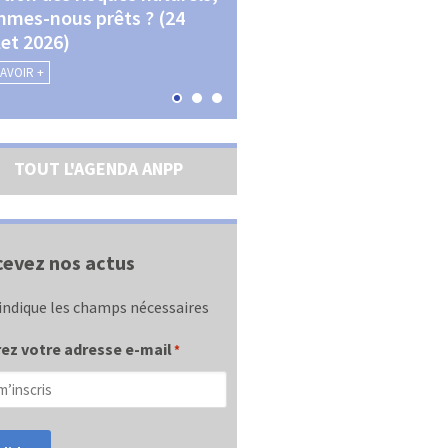
mes-nous prêts ? (24
La transition écologique 
llet 2026)
les contractualisations (4
septembre 2026)
SAVOIR +
EN SAVOIR +
TOUT L'AGENDA ANPP
evez nos actus
indique les champs nécessaires
ez votre adresse e-mail
*