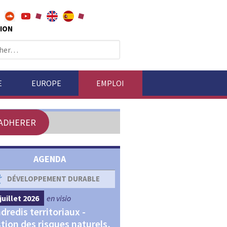
ION
E
EUROPE
EMPLOI
ADHERER
AGENDA
DÉVELOPPEMENT DURABLE
DÉVELOPPEMENT ÉCONOM
juillet 2026
en visio
4 septembre 2026
en visio
dredis territoriaux -
Webinaires "Transitions,
tion des risques naturels,
Financements et Territoir