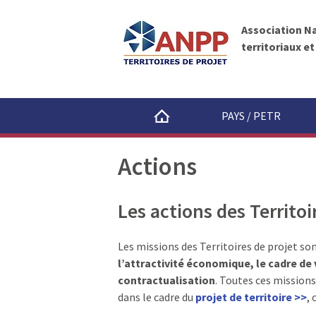
A
A
N
l
P
Association N
l
P
territoriaux e
e
r
a
u
PAYS / PETR
c
o
Actions
n
t
e
Les actions des Territoi
n
u
Les missions des Territoires de projet son
l’attractivité économique, le cadre de v
contractualisation
. Toutes ces mission
dans le cadre du
projet de territoire >>
, 