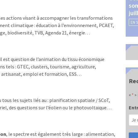
som
Châteauroux (24 et 25
jui
septembre 2026)
les actions visant à accompagner les transformations
EN 
EN SAVOIR +
ement climatique : éducation à l’environnement, PCAET,
lage, biodiversité, TVB, Agenda 21, énergie…
 il est question de l’animation du tissu économique
ns tels : GTEC, clusters, tourisme, agriculture,
t artisanat, emploi et formation, ESS…
Rec
«
» 
*
u tous les sujets liés au : planification spatiale / SCoT,
Entr
el, des questions sur l’éolien ou le photovoltaïque…
ion
, le spectre est également très large : alimentation,