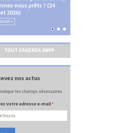
mes-nous prêts ? (24
La transition écologique 
llet 2026)
les contractualisations (4
septembre 2026)
SAVOIR +
EN SAVOIR +
TOUT L'AGENDA ANPP
evez nos actus
indique les champs nécessaires
ez votre adresse e-mail
*