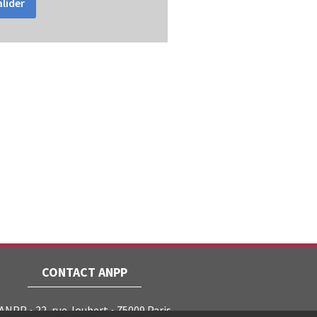
lider
CONTACT ANPP
ANPP • 22, rue Joubert • 75009 Paris