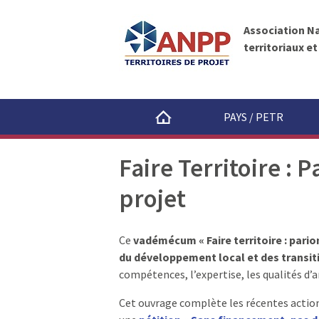
A
A
N
l
P
Association N
l
P
territoriaux e
e
r
a
u
PAYS / PETR
c
o
Faire Territoire : P
n
t
projet
e
n
u
Ce
vadémécum « Faire territoire : parion
du développement local et des transit
compétences, l’expertise, les qualités d’a
Cet ouvrage complète les récentes actions