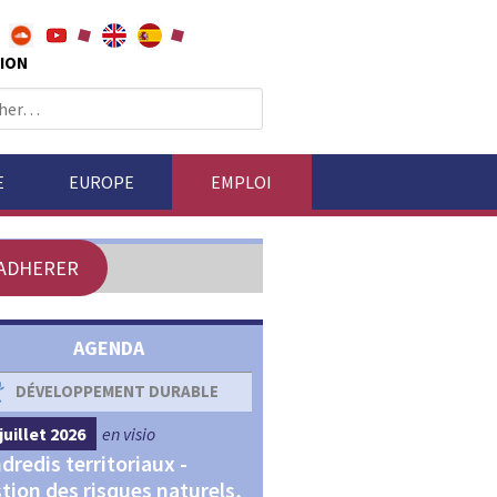
ION
E
EUROPE
EMPLOI
ADHERER
AGENDA
DÉVELOPPEMENT DURABLE
DÉVELOPPEMENT ÉCONOM
juillet 2026
en visio
4 septembre 2026
en visio
dredis territoriaux -
Webinaires "Transitions,
tion des risques naturels,
Financements et Territoir