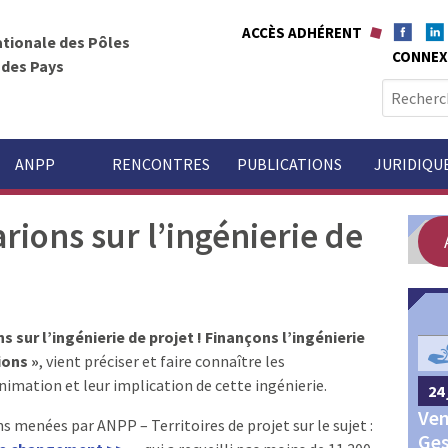
ACCÈS ADHÉRENT
ationale des Pôles
CONNEX
t des Pays
R
e
c
h
ANPP
RENCONTRES
PUBLICATIONS
JURIDIQU
e
r
arions sur l’ingénierie de
c
h
e
r
s sur l’ingénierie de projet ! Finançons l’ingénierie
GOUVERNANCE
:
ions »
, vient préciser et faire connaître les
nimation et leur implication de cette ingénierie.
24 
24 septembre 2026
Châteauroux
Ven
Congrès annuel des Pôles
 menées par ANPP – Territoires de projet sur le sujet :
Ges
territoriaux et des Pays 2026