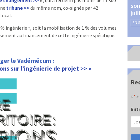
 de changement >>
» , qui a recueilli pas moins de 11.300
som
Châteauroux (24 et 25
une
tribune >>
du même nom, co-signée par 42
jui
septembre 2026)
local.
EN 
EN SAVOIR +
1% ingénierie », soit la mobilisation de 1 % des volumes
issement au financement de cette ingénierie spécifique.
rger le Vadémécum :
ions sur l’ingénierie de projet >> »
Rec
«
» 
*
Entr