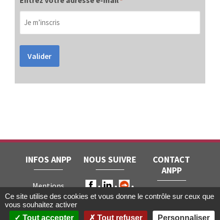
*
Valider
INFOS ANPP
NOUS SUIVRE
CONTACT
ANPP
Mentions
ANPP • 22, rue
Ce site utilise des cookies et vous donne le contrôle sur ceux que
légales
RGPD
vous souhaitez activer
Joubert • 75009
Contact
Tout accepter
Tout refuser
Personnaliser
Paris