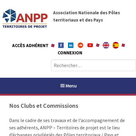
A
A
l
Association Nationale des Pôles
N
l
territoriaux et des Pays
P
e
P
r
a
ACCÈS ADHÉRENT
u
CONNEXION
c
o
R
n
e
t
c
e
h
Menu
n
e
u
r
Nos Clubs et Commissions
c
h
PAYS / PETR
Dans le cadre de ses travaux et de l’accompagnement de
e
ses adhérents, ANPP – Territoires de projet est le lieu
r
ANPP
d’échanges privilégiés des Pôles territoriaux / Pays et