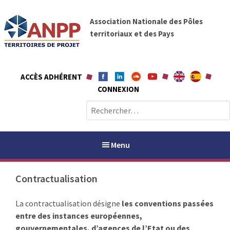
A
A
l
Association Nationale des Pôles
N
l
territoriaux et des Pays
P
e
P
r
a
ACCÈS ADHÉRENT
u
CONNEXION
c
o
R
n
e
t
c
e
h
Menu
n
e
u
r
Contractualisation
c
h
PAYS / PETR
La contractualisation désigne
les conventions passées
e
entre des instances européennes,
r
ANPP
gouvernementales, d’agences de l’Etat ou des