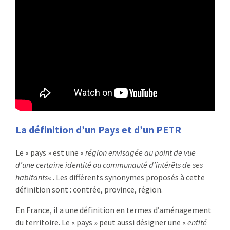
:
RENCONTRES
PUBLICATIONS
JURIDIQUE
EUROPE
EMPLOI
La définition d’un Pays et d’un PETR
Le « pays » est une «
région envisagée au point de vue
d’une certaine identité ou communauté d’intérêts de ses
habitants
« . Les différents synonymes proposés à cette
définition sont : contrée, province, région.
En France, il a une définition en termes d’aménagement
du territoire. Le « pays » peut aussi désigner une «
entité