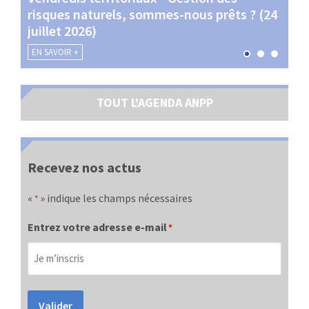
risques naturels, sommes-nous prêts ? (24
Terr
juillet 2026)
les 
EN SAVOIR +
EN SA
TOUT L'AGENDA ANPP
Recevez nos actus
«
» indique les champs nécessaires
*
Entrez votre adresse e-mail
*
Valider