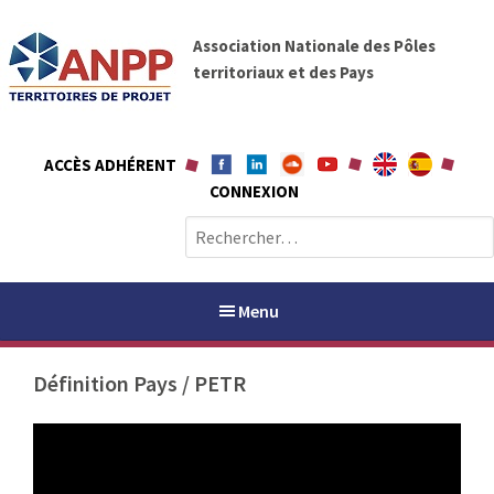
A
A
l
Association Nationale des Pôles
N
l
territoriaux et des Pays
P
e
P
r
a
ACCÈS ADHÉRENT
u
CONNEXION
c
o
R
n
e
t
c
e
h
Menu
n
e
u
r
Définition Pays / PETR
c
h
PAYS / PETR
e
r
ANPP