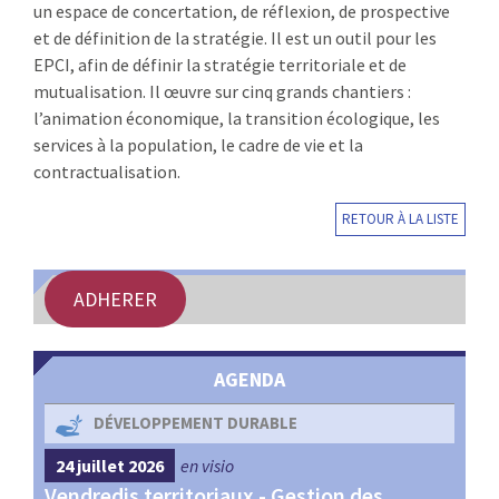
un espace de concertation, de réflexion, de prospective
et de définition de la stratégie. Il est un outil pour les
EPCI, afin de définir la stratégie territoriale et de
mutualisation. Il œuvre sur cinq grands chantiers :
l’animation économique, la transition écologique, les
services à la population, le cadre de vie et la
contractualisation.
RETOUR À LA LISTE
ADHERER
AGENDA
DÉVELOPPEMENT DURABLE
24 juillet 2026
en visio
4 s
Vendredis territoriaux - Gestion des
Webi
et