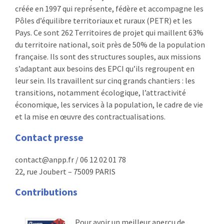
créée en 1997 qui représente, fédère et accompagne les
:
RENCONTRES
Pôles d’équilibre territoriaux et ruraux (PETR) et les
Pays. Ce sont 262 Territoires de projet qui maillent 63%
PUBLICATIONS
du territoire national, soit près de 50% de la population
française. Ils sont des structures souples, aux missions
JURIDIQUE
s’adaptant aux besoins des EPCI qu’ils regroupent en
leur sein. Ils travaillent sur cinq grands chantiers : les
EUROPE
transitions, notamment écologique, l’attractivité
économique, les services à la population, le cadre de vie
EMPLOI
et la mise en œuvre des contractualisations.
Contact presse
contact@anpp.fr / 06 12 02 01 78
22, rue Joubert – 75009 PARIS
Contributions
Pour avoir un meilleur aperçu de