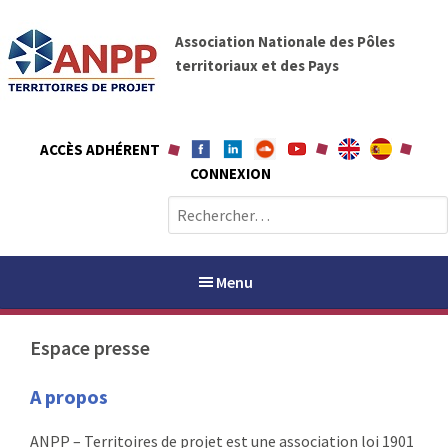
A
A
l
Association Nationale des Pôles
N
l
territoriaux et des Pays
P
e
P
r
a
ACCÈS ADHÉRENT
u
CONNEXION
c
o
R
n
e
t
c
e
h
Menu
n
e
u
r
Espace presse
c
h
PAYS / PETR
A propos
e
r
ANPP
ANPP – Territoires de projet est une association loi 1901