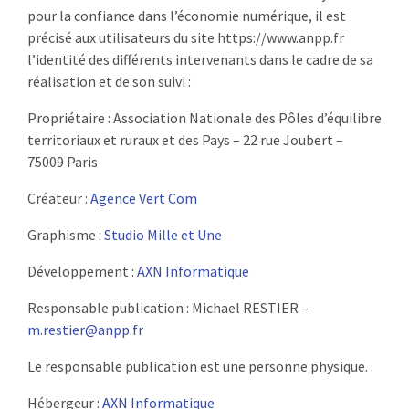
pour la confiance dans l’économie numérique, il est
:
RENCONTRES
précisé aux utilisateurs du site https://www.anpp.fr
l’identité des différents intervenants dans le cadre de sa
PUBLICATIONS
réalisation et de son suivi :
Propriétaire : Association Nationale des Pôles d’équilibre
JURIDIQUE
territoriaux et ruraux et des Pays – 22 rue Joubert –
75009 Paris
EUROPE
Créateur :
Agence Vert Com
EMPLOI
Graphisme :
Studio Mille et Une
Développement :
AXN Informatique
Responsable publication : Michael RESTIER –
m.restier@anpp.fr
Le responsable publication est une personne physique.
Hébergeur :
AXN Informatique