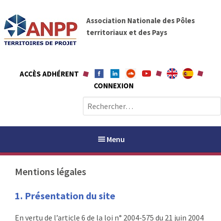
A
A
l
Association Nationale des Pôles
N
l
territoriaux et des Pays
P
e
P
r
a
ACCÈS ADHÉRENT
u
CONNEXION
c
o
R
n
e
t
c
e
h
Menu
n
e
u
r
Mentions légales
c
h
PAYS / PETR
1. Présentation du site
e
r
ANPP
En vertu de l’article 6 de la loi n° 2004-575 du 21 juin 2004