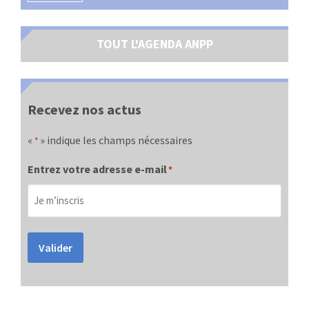
TOUT L'AGENDA ANPP
Recevez nos actus
«
» indique les champs nécessaires
*
Entrez votre adresse e-mail
*
Valider