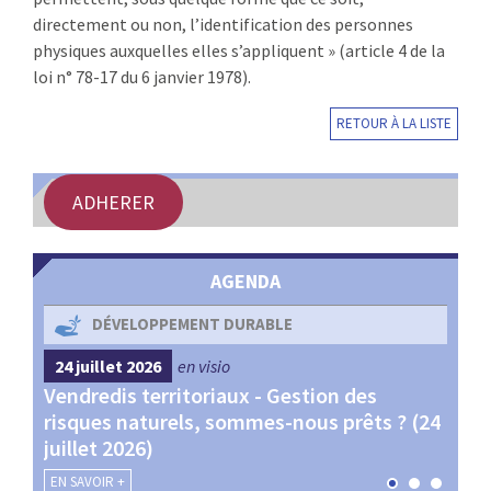
directement ou non, l’identification des personnes
physiques auxquelles elles s’appliquent » (article 4 de la
loi n° 78-17 du 6 janvier 1978).
RETOUR À LA LISTE
ADHERER
AGENDA
DÉVELOPPEMENT DURABLE
24 juillet 2026
en visio
4 s
Vendredis territoriaux - Gestion des
Webi
et
risques naturels, sommes-nous prêts ? (24
Terr
juillet 2026)
les 
EN SAVOIR +
EN SA