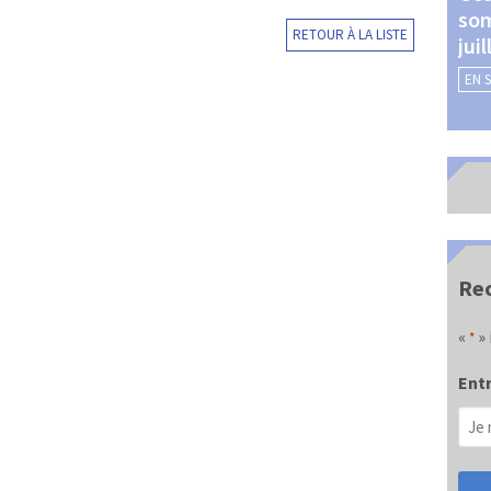
som
Châteauroux (24 et 25
RETOUR À LA LISTE
jui
septembre 2026)
EN 
EN SAVOIR +
Rec
«
» 
*
Entr