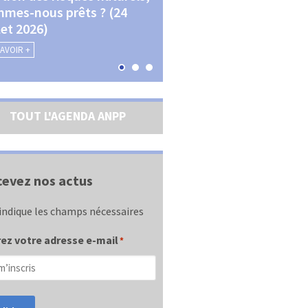
mes-nous prêts ? (24
La transition écologique 
llet 2026)
les contractualisations (4
septembre 2026)
SAVOIR +
EN SAVOIR +
TOUT L'AGENDA ANPP
evez nos actus
indique les champs nécessaires
ez votre adresse e-mail
*