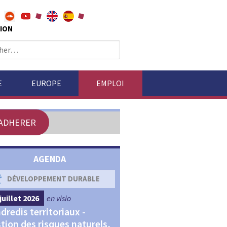
ION
E
EUROPE
EMPLOI
ADHERER
AGENDA
DÉVELOPPEMENT DURABLE
DÉVELOPPEMENT ÉCONOM
juillet 2026
en visio
4 septembre 2026
en visio
dredis territoriaux -
Webinaires "Transitions,
tion des risques naturels,
Financements et Territoir