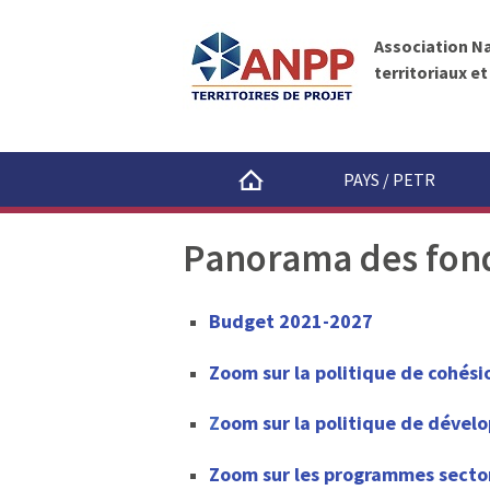
A
A
N
l
P
Association N
l
P
territoriaux e
e
r
a
u
PAYS / PETR
c
o
Panorama des fon
n
t
e
Budget 2021-2027
n
u
Zoom sur la politique de cohési
Z
oom sur la politique de dével
Zoom sur les programmes sector