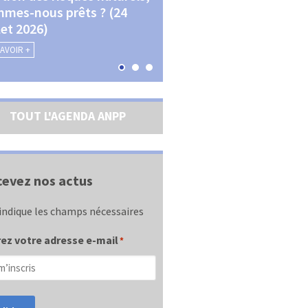
mes-nous prêts ? (24
La transition écologique 
llet 2026)
les contractualisations (4
septembre 2026)
SAVOIR +
EN SAVOIR +
TOUT L'AGENDA ANPP
evez nos actus
indique les champs nécessaires
ez votre adresse e-mail
*