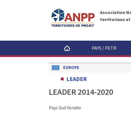
A
A
N
l
P
Association N
l
P
territoriaux e
e
r
a
u
PAYS / PETR
c
o
n
EUROPE
t
LEADER
e
n
LEADER 2014-2020
u
Pays Sud Vendée