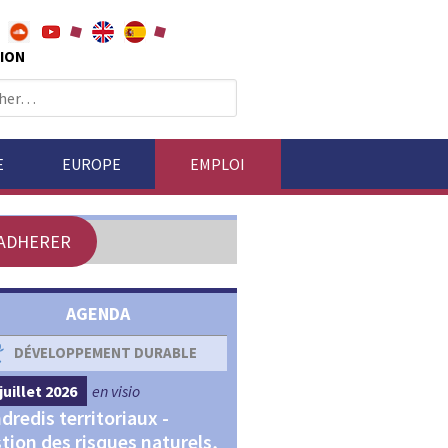
ION
E
EUROPE
EMPLOI
ADHERER
AGENDA
DÉVELOPPEMENT DURABLE
DÉVELOPPEMENT ÉCONOM
juillet 2026
en visio
4 septembre 2026
en visio
dredis territoriaux -
Webinaires "Transitions,
tion des risques naturels,
Financements et Territoir