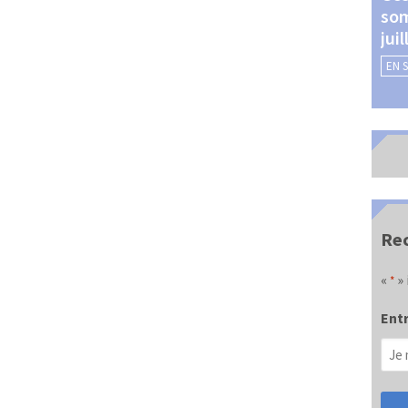
som
Châteauroux (24 et 25
jui
septembre 2026)
EN 
EN SAVOIR +
Rec
«
» 
*
Entr