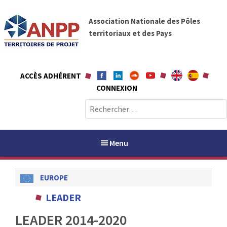
A
A
l
Association Nationale des Pôles
N
l
territoriaux et des Pays
P
e
P
r
a
ACCÈS ADHÉRENT
u
CONNEXION
c
o
R
n
e
t
c
e
h
Menu
n
e
u
r
EUROPE
c
h
PAYS / PETR
LEADER
e
r
LEADER 2014-2020
ANPP