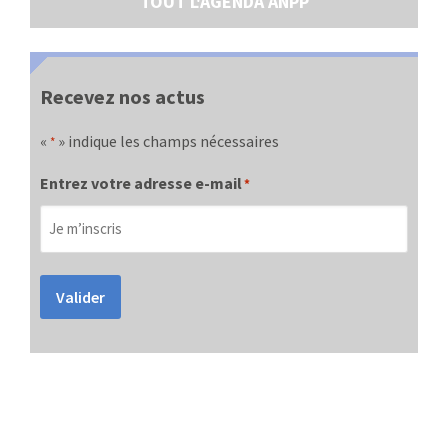
TOUT L'AGENDA ANPP
Recevez nos actus
«
» indique les champs nécessaires
*
Entrez votre adresse e-mail
*
Valider