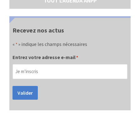
TOUT L'AGENDA ANPP
Recevez nos actus
«
» indique les champs nécessaires
*
Entrez votre adresse e-mail
*
Valider