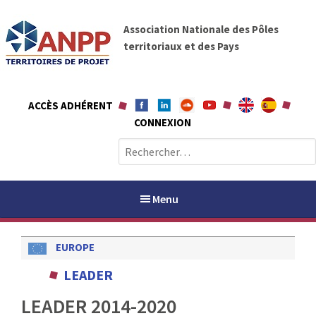
A
A
l
Association Nationale des Pôles
N
l
territoriaux et des Pays
P
e
P
r
a
ACCÈS ADHÉRENT
u
CONNEXION
c
o
R
n
e
t
c
e
h
Menu
n
e
u
r
EUROPE
c
h
PAYS / PETR
LEADER
e
r
LEADER 2014-2020
ANPP