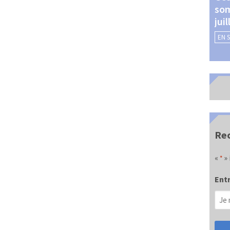
som
Châteauroux (24 et 25
jui
septembre 2026)
EN 
EN SAVOIR +
Rec
«
» 
*
Entr