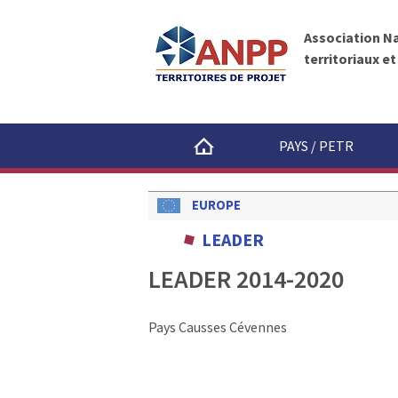
A
A
N
l
P
Association N
l
P
territoriaux e
e
r
a
u
PAYS / PETR
c
o
n
EUROPE
t
LEADER
e
n
LEADER 2014-2020
u
Pays Causses Cévennes