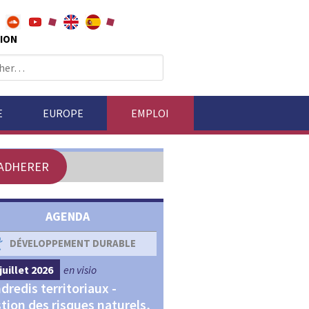
ION
E
EUROPE
EMPLOI
ADHERER
AGENDA
DÉVELOPPEMENT DURABLE
DÉVELOPPEMENT ÉCONOM
juillet 2026
en visio
4 septembre 2026
en visio
dredis territoriaux -
Webinaires "Transitions,
tion des risques naturels,
Financements et Territoir