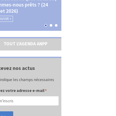
mes-nous prêts ? (24
La transition écologique 
llet 2026)
les contractualisations (4
septembre 2026)
SAVOIR +
EN SAVOIR +
TOUT L'AGENDA ANPP
evez nos actus
indique les champs nécessaires
ez votre adresse e-mail
*