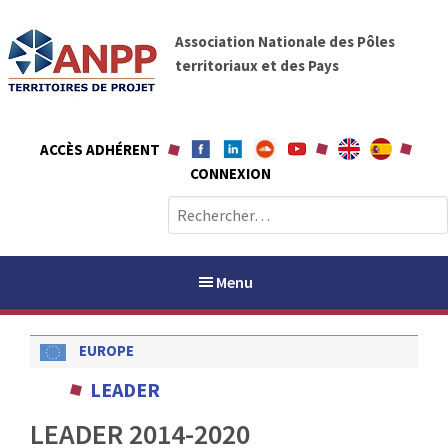
A
A
l
Association Nationale des Pôles
N
l
territoriaux et des Pays
P
e
P
r
a
ACCÈS ADHÉRENT
u
CONNEXION
c
o
R
n
e
t
c
e
h
Menu
n
e
u
r
EUROPE
c
h
PAYS / PETR
LEADER
e
r
LEADER 2014-2020
ANPP