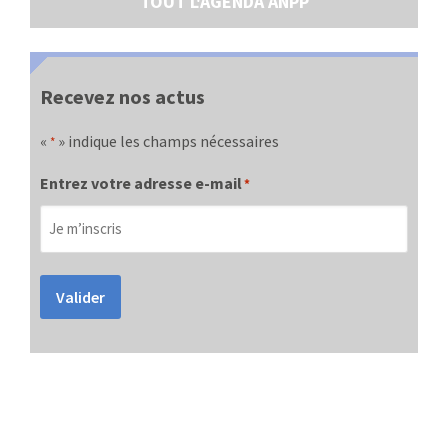
TOUT L'AGENDA ANPP
Recevez nos actus
«
» indique les champs nécessaires
*
Entrez votre adresse e-mail
*
Valider