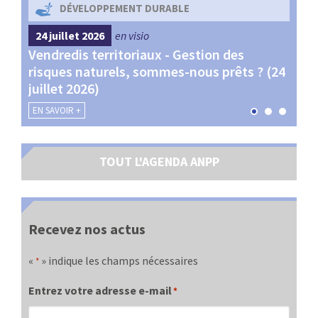
DÉVELOPPEMENT DURABLE
24 juillet 2026
en visio
4 s
Vendredis territoriaux - Gestion des
Webi
et
risques naturels, sommes-nous prêts ? (24
Terr
juillet 2026)
les 
EN SAVOIR +
EN SA
TOUT L'AGENDA ANPP
Recevez nos actus
«
» indique les champs nécessaires
*
Entrez votre adresse e-mail
*