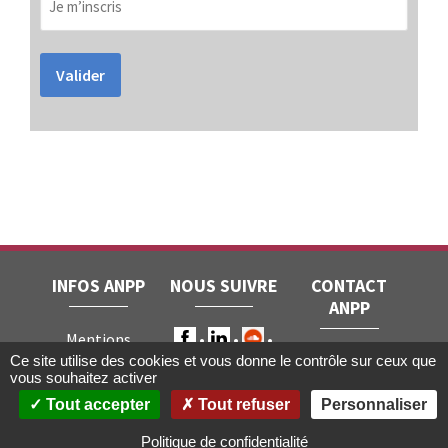
Valider
INFOS ANPP
NOUS SUIVRE
CONTACT
ANPP
Mentions
ANPP • 22, rue
Ce site utilise des cookies et vous donne le contrôle sur ceux que
légales
RGPD
vous souhaitez activer
Joubert • 75009
Contact
Tout accepter
Tout refuser
Personnaliser
Paris
Gestion des
cookies
Politique de confidentialité