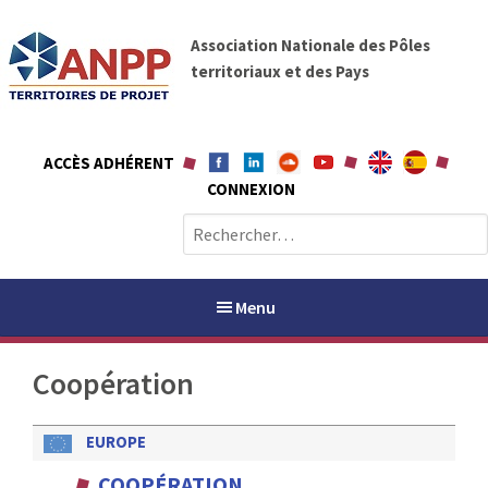
A
A
l
Association Nationale des Pôles
N
l
territoriaux et des Pays
P
e
P
r
a
ACCÈS ADHÉRENT
u
CONNEXION
c
o
R
n
e
t
c
e
h
Menu
n
e
u
r
Coopération
c
h
PAYS / PETR
e
EUROPE
r
ANPP
COOPÉRATION