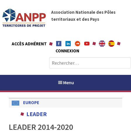
A
A
l
Association Nationale des Pôles
N
l
territoriaux et des Pays
P
e
P
r
a
ACCÈS ADHÉRENT
u
CONNEXION
c
o
R
n
e
t
c
e
h
Menu
n
e
u
r
EUROPE
c
h
PAYS / PETR
LEADER
e
r
LEADER 2014-2020
ANPP