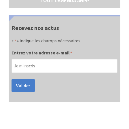
TOUT L'AGENDA ANPP
Recevez nos actus
«
» indique les champs nécessaires
*
Entrez votre adresse e-mail
*
Valider