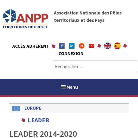
A
A
l
Association Nationale des Pôles
N
l
territoriaux et des Pays
P
e
P
r
a
ACCÈS ADHÉRENT
u
CONNEXION
c
o
R
n
e
t
c
e
h
Menu
n
e
u
r
EUROPE
c
h
PAYS / PETR
LEADER
e
r
LEADER 2014-2020
ANPP