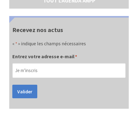
TOUT L'AGENDA ANPP
Recevez nos actus
«
» indique les champs nécessaires
*
Entrez votre adresse e-mail
*
Valider