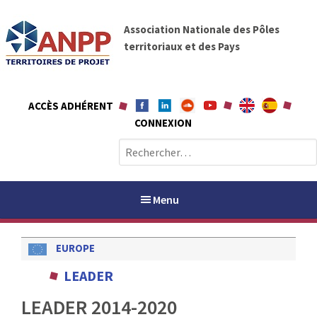
A
A
l
Association Nationale des Pôles
N
l
territoriaux et des Pays
P
e
P
r
a
ACCÈS ADHÉRENT
u
CONNEXION
c
o
R
n
e
t
c
e
h
Menu
n
e
u
r
EUROPE
c
h
PAYS / PETR
LEADER
e
r
LEADER 2014-2020
ANPP