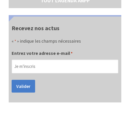
TOUT L'AGENDA ANPP
Recevez nos actus
«
» indique les champs nécessaires
*
Entrez votre adresse e-mail
*
Valider