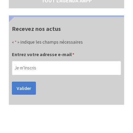
TOUT L'AGENDA ANPP
Recevez nos actus
«
» indique les champs nécessaires
*
Entrez votre adresse e-mail
*
Valider