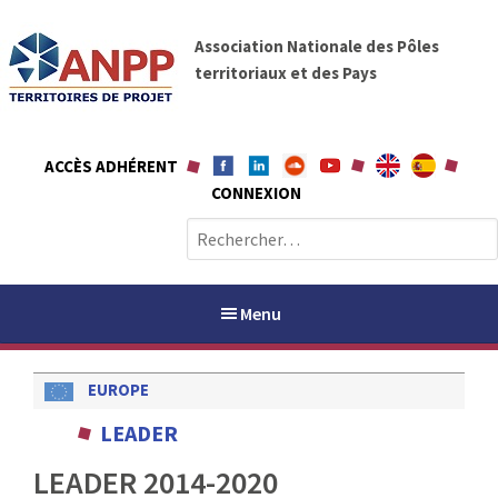
A
A
l
Association Nationale des Pôles
N
l
territoriaux et des Pays
P
e
P
r
a
ACCÈS ADHÉRENT
u
CONNEXION
c
o
R
n
e
t
c
e
h
Menu
n
e
u
r
EUROPE
c
h
PAYS / PETR
LEADER
e
r
LEADER 2014-2020
ANPP