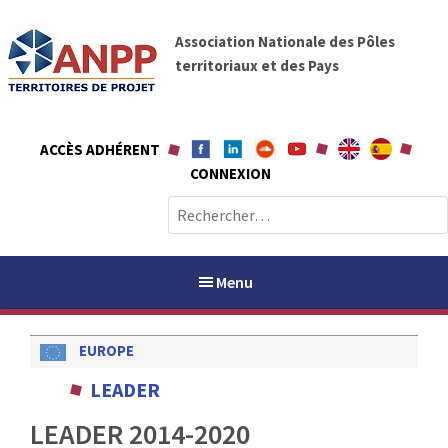
A
A
l
Association Nationale des Pôles
N
l
territoriaux et des Pays
P
e
P
r
a
ACCÈS ADHÉRENT
u
CONNEXION
c
o
R
n
e
t
c
e
h
Menu
n
e
u
r
EUROPE
c
h
PAYS / PETR
LEADER
e
r
LEADER 2014-2020
ANPP