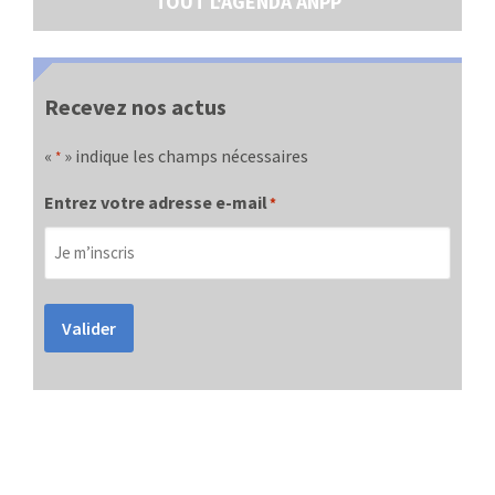
TOUT L'AGENDA ANPP
Recevez nos actus
«
» indique les champs nécessaires
*
Entrez votre adresse e-mail
*
Valider