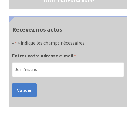
TOUT L'AGENDA ANPP
Recevez nos actus
«
» indique les champs nécessaires
*
Entrez votre adresse e-mail
*
Valider