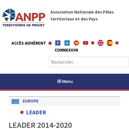
A
A
l
Association Nationale des Pôles
N
l
territoriaux et des Pays
P
e
P
r
a
ACCÈS ADHÉRENT
u
CONNEXION
c
o
R
n
e
t
c
e
h
Menu
n
e
u
r
EUROPE
c
h
PAYS / PETR
LEADER
e
r
LEADER 2014-2020
ANPP