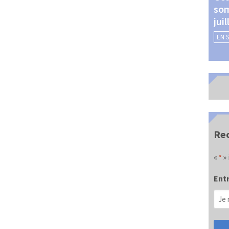
som
Châteauroux (24 et 25
jui
septembre 2026)
EN 
EN SAVOIR +
Rec
«
» 
*
Entr