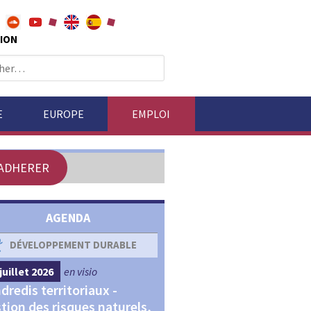
ION
E
EUROPE
EMPLOI
ADHERER
AGENDA
DÉVELOPPEMENT DURABLE
DÉVELOPPEMENT ÉCONOM
juillet 2026
en visio
4 septembre 2026
en visio
dredis territoriaux -
Webinaires "Transitions,
tion des risques naturels,
Financements et Territoir