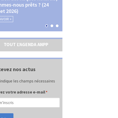
mes-nous prêts ? (24
La transition écologique 
llet 2026)
les contractualisations (4
septembre 2026)
SAVOIR +
EN SAVOIR +
TOUT L'AGENDA ANPP
evez nos actus
indique les champs nécessaires
ez votre adresse e-mail
*