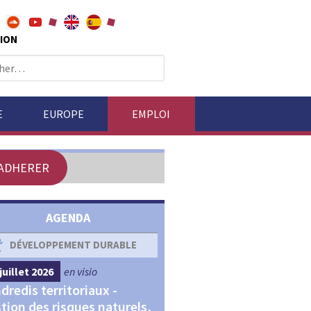
ION
E
EUROPE
EMPLOI
ADHERER
AGENDA
DÉVELOPPEMENT DURABLE
DÉVELOPPEMENT ÉCONOM
juillet 2026
en visio
4 septembre 2026
en visio
dredis territoriaux -
Webinaires "Transitions,
tion des risques naturels,
Financements et Territoir