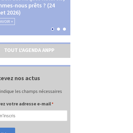
mes-nous prêts ? (24
La transition écologique 
llet 2026)
les contractualisations (4
septembre 2026)
SAVOIR +
EN SAVOIR +
TOUT L'AGENDA ANPP
evez nos actus
indique les champs nécessaires
ez votre adresse e-mail
*