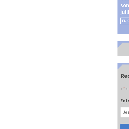
som
Châteauroux (24 et 25
jui
septembre 2026)
EN 
EN SAVOIR +
Rec
«
» 
*
Entr