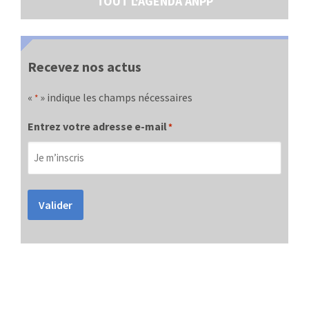
TOUT L'AGENDA ANPP
Recevez nos actus
«
» indique les champs nécessaires
*
Entrez votre adresse e-mail
*
Valider