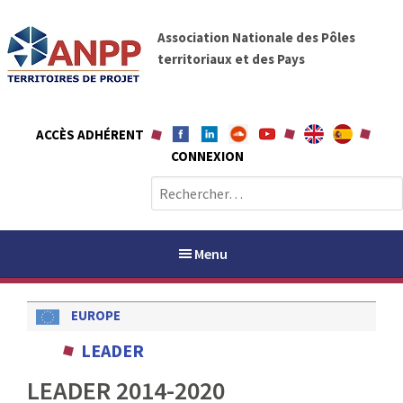
A
A
l
Association Nationale des Pôles
N
l
territoriaux et des Pays
P
e
P
r
a
ACCÈS ADHÉRENT
u
CONNEXION
c
o
R
n
e
t
c
e
h
Menu
n
e
u
r
EUROPE
c
h
PAYS / PETR
LEADER
e
r
LEADER 2014-2020
ANPP