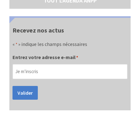
TOUT L'AGENDA ANPP
Recevez nos actus
«
» indique les champs nécessaires
*
Entrez votre adresse e-mail
*
Valider