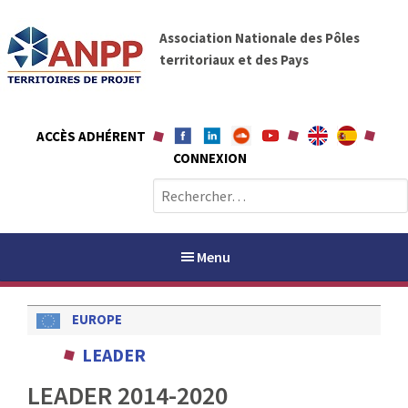
A
A
l
Association Nationale des Pôles
N
l
territoriaux et des Pays
P
e
P
r
a
ACCÈS ADHÉRENT
u
CONNEXION
c
o
R
n
e
t
c
e
h
Menu
n
e
u
r
EUROPE
c
h
PAYS / PETR
LEADER
e
r
LEADER 2014-2020
ANPP