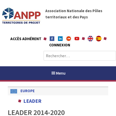
A
A
l
Association Nationale des Pôles
N
l
territoriaux et des Pays
P
e
P
r
a
ACCÈS ADHÉRENT
u
CONNEXION
c
o
R
n
e
t
c
e
h
Menu
n
e
u
r
EUROPE
c
h
PAYS / PETR
LEADER
e
r
LEADER 2014-2020
ANPP