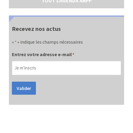
TOUT L'AGENDA ANPP
Recevez nos actus
«
» indique les champs nécessaires
*
Entrez votre adresse e-mail
*
Valider