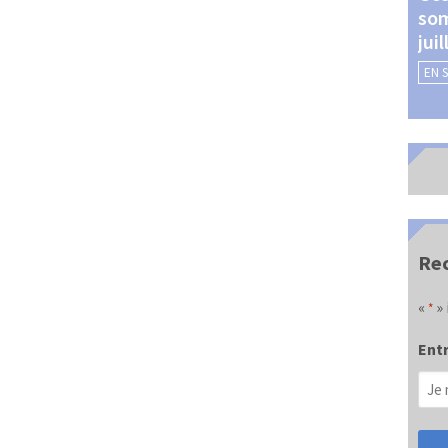
som
Châteauroux (24 et 25
jui
septembre 2026)
EN 
EN SAVOIR +
Rec
«
» 
*
Entr