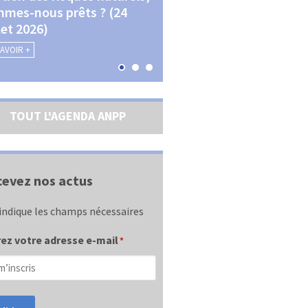
mes-nous prêts ? (24
La transition écologique 
llet 2026)
les contractualisations (4
septembre 2026)
SAVOIR +
EN SAVOIR +
TOUT L'AGENDA ANPP
evez nos actus
indique les champs nécessaires
ez votre adresse e-mail
*