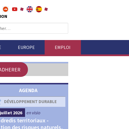
ION
E
EUROPE
EMPLOI
ADHERER
AGENDA
DÉVELOPPEMENT DURABLE
DÉVELOPPEMENT ÉCONOM
juillet 2026
en visio
4 septembre 2026
en visio
dredis territoriaux -
Webinaires "Transitions,
tion des risques naturels,
Financements et Territoir