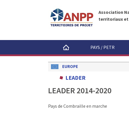
A
A
N
l
P
Association N
l
P
territoriaux e
e
r
a
u
PAYS / PETR
c
o
n
EUROPE
t
LEADER
e
n
LEADER 2014-2020
u
Pays de Combraille en marche