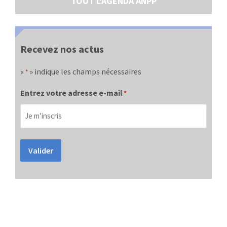
TOUT L'AGENDA ANPP
Recevez nos actus
«
» indique les champs nécessaires
*
Entrez votre adresse e-mail
*
Valider