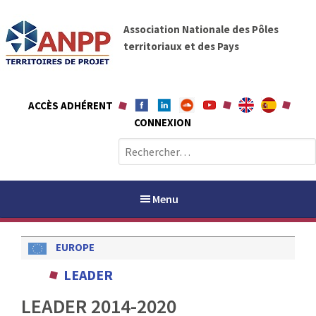
A
A
l
Association Nationale des Pôles
N
l
territoriaux et des Pays
P
e
P
r
a
ACCÈS ADHÉRENT
u
CONNEXION
c
o
R
n
e
t
c
e
h
Menu
n
e
u
r
EUROPE
c
h
PAYS / PETR
LEADER
e
r
LEADER 2014-2020
ANPP