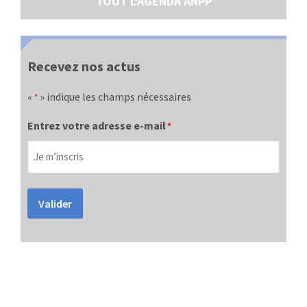
TOUT L'AGENDA ANPP
Recevez nos actus
«
» indique les champs nécessaires
*
Entrez votre adresse e-mail
*
Valider