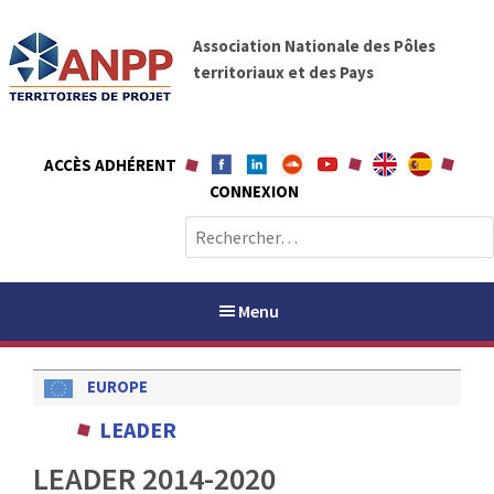
A
A
l
Association Nationale des Pôles
N
l
territoriaux et des Pays
P
e
P
r
a
ACCÈS ADHÉRENT
u
CONNEXION
c
o
R
n
e
t
c
e
h
Menu
n
e
u
r
EUROPE
c
h
PAYS / PETR
LEADER
e
r
LEADER 2014-2020
ANPP