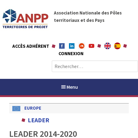
A
A
l
Association Nationale des Pôles
N
l
territoriaux et des Pays
P
e
P
r
a
ACCÈS ADHÉRENT
u
CONNEXION
c
o
R
n
e
t
c
e
h
Menu
n
e
u
r
EUROPE
c
h
PAYS / PETR
LEADER
e
r
LEADER 2014-2020
ANPP