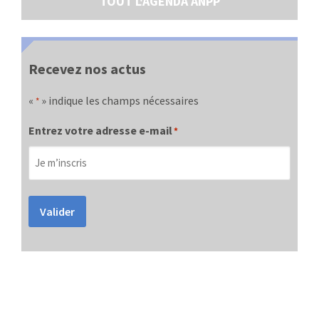
TOUT L'AGENDA ANPP
Recevez nos actus
«
» indique les champs nécessaires
*
Entrez votre adresse e-mail
*
Valider