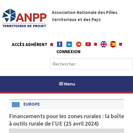
A
A
l
Association Nationale des Pôles
N
l
territoriaux et des Pays
P
e
P
r
a
ACCÈS ADHÉRENT
u
CONNEXION
c
o
R
n
e
t
c
e
h
Menu
n
e
u
r
EUROPE
c
h
PAYS / PETR
Financements pour les zones rurales : la boîte
e
à outils rurale de l’UE (25 avril 2024)
r
ANPP