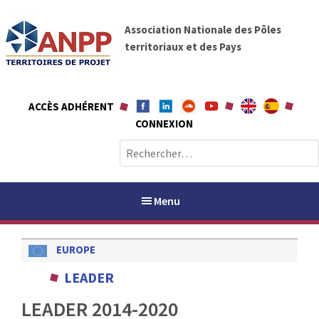
A
A
l
Association Nationale des Pôles
N
l
territoriaux et des Pays
P
e
P
r
a
ACCÈS ADHÉRENT
u
CONNEXION
c
o
R
n
e
t
c
e
h
Menu
n
e
u
r
EUROPE
c
h
PAYS / PETR
LEADER
e
r
LEADER 2014-2020
ANPP