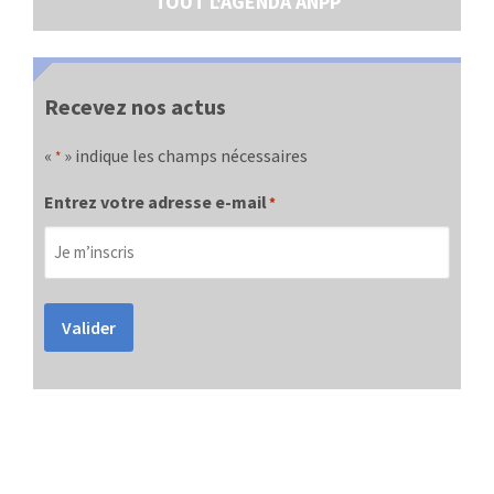
TOUT L'AGENDA ANPP
Recevez nos actus
«
» indique les champs nécessaires
*
Entrez votre adresse e-mail
*
Valider