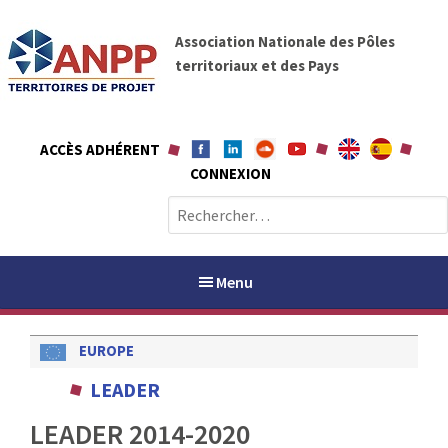
A
A
l
Association Nationale des Pôles
N
l
territoriaux et des Pays
P
e
P
r
a
ACCÈS ADHÉRENT
u
CONNEXION
c
o
R
n
e
t
c
e
h
Menu
n
e
u
r
EUROPE
c
h
PAYS / PETR
LEADER
e
r
LEADER 2014-2020
ANPP