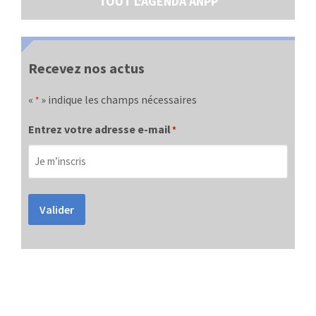
TOUT L'AGENDA ANPP
Recevez nos actus
«
» indique les champs nécessaires
*
Entrez votre adresse e-mail
*
Valider