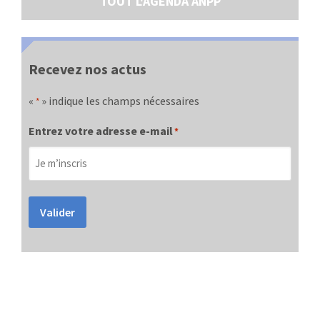
TOUT L'AGENDA ANPP
Recevez nos actus
«
» indique les champs nécessaires
*
Entrez votre adresse e-mail
*
Valider