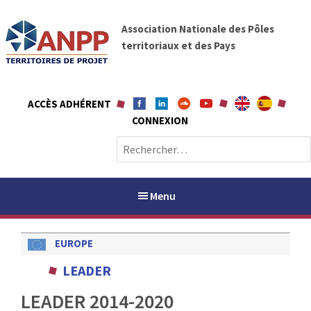
A
A
l
Association Nationale des Pôles
N
l
territoriaux et des Pays
P
e
P
r
a
ACCÈS ADHÉRENT
u
CONNEXION
c
o
R
n
e
t
c
e
h
Menu
n
e
u
r
EUROPE
c
h
PAYS / PETR
LEADER
e
r
LEADER 2014-2020
ANPP