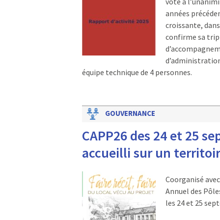
voté à l’unanimi
années précédent
croissante, dans
confirme sa trip
d’accompagnemen
d’administratio
équipe technique de 4 personnes.
GOUVERNANCE
CAPP26 des 24 et 25 se
accueilli sur un territo
Coorganisé avec 
Annuel des Pôles
les 24 et 25 sep