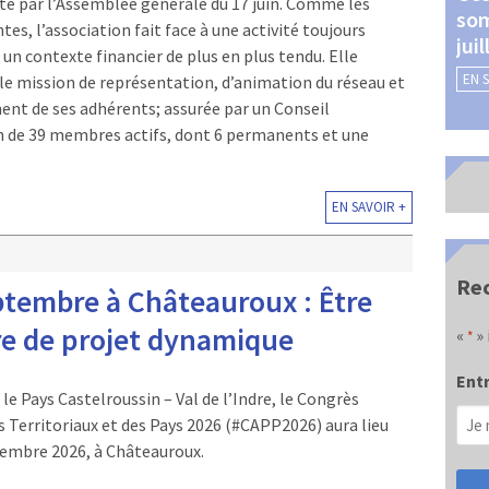
té par l’Assemblée générale du 17 juin. Comme les
som
Châteauroux (24 et 25
es, l’association fait face à une activité toujours
jui
septembre 2026)
 un contexte financier de plus en plus tendu. Elle
EN 
EN SAVOIR +
le mission de représentation, d’animation du réseau et
t de ses adhérents; assurée par un Conseil
n de 39 membres actifs, dont 6 permanents et une
EN SAVOIR +
Rec
ptembre à Châteauroux : Être
ire de projet dynamique
«
» 
*
Entr
le Pays Castelroussin – Val de l’Indre, le Congrès
 Territoriaux et des Pays 2026 (#CAPP2026) aura lieu
tembre 2026, à Châteauroux.