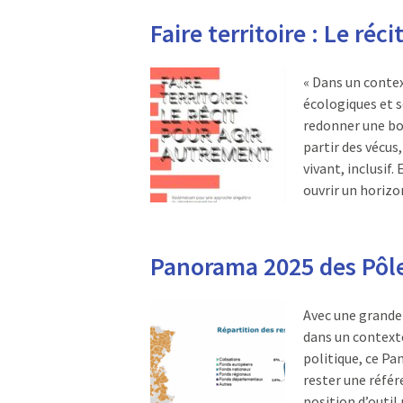
Faire territoire : Le réc
« Dans un contex
écologiques et s
redonner une bous
partir des vécus,
vivant, inclusif. 
ouvrir un horiz
Panorama 2025 des Pôles
Avec une grande
dans un contexte
politique, ce Pa
rester une référ
position d’outil