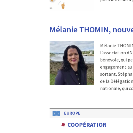
Mélanie THOMIN, nouvel
Mélanie THOMIN, 
l’association AN
bénévole, qui p
engagement au se
sortant, Stéph
de la Délégation
nationale, qui c
EUROPE
COOPÉRATION