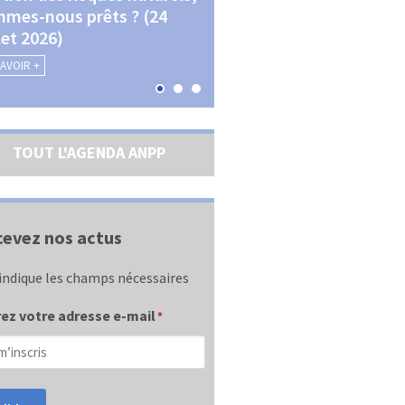
mes-nous prêts ? (24
La transition écologique 
llet 2026)
les contractualisations (4
septembre 2026)
SAVOIR +
EN SAVOIR +
TOUT L'AGENDA ANPP
evez nos actus
indique les champs nécessaires
ez votre adresse e-mail
*