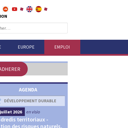
ION
E
EUROPE
EMPLOI
ADHERER
AGENDA
DÉVELOPPEMENT DURABLE
DÉVELOPPEMENT ÉCONOM
juillet 2026
en visio
4 septembre 2026
en visio
dredis territoriaux -
Webinaires "Transitions,
tion des risques naturels,
Financements et Territoir