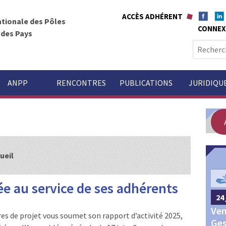
ACCÈS ADHÉRENT
ationale des Pôles
CONNEX
t des Pays
R
e
c
h
ANPP
RENCONTRES
PUBLICATIONS
JURIDIQU
e
r
c
h
e
r
ueil
GOUVERNANCE
:
e au service de ses adhérents
24 
24 septembre 2026
Châteauroux
Ven
Congrès annuel des Pôles
es de projet vous soumet son rapport d’activité 2025,
Ges
territoriaux et des Pays 2026