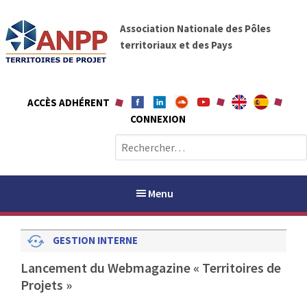
A
A
l
Association Nationale des Pôles
N
l
territoriaux et des Pays
P
e
P
r
a
ACCÈS ADHÉRENT
u
CONNEXION
c
o
R
n
e
t
c
e
h
Menu
n
e
u
r
GESTION INTERNE
c
h
PAYS / PETR
Lancement du Webmagazine « Territoires de
e
Projets »
r
ANPP