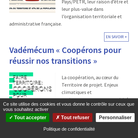
Pays/PETR, leur raison d’être et
leur plus-value dans
l’organisation territoriale et
administrative française.
EN SAVOIR +
Vadémécum « Coopérons pour
réussir nos transitions »
La coopération, au cœur du
Territoire de projet. Enjeux
climatiques et
environnementaux, attractivité
Ce site utilise des cookies et vous donne le contrôle sur ceux que
économique, innovation, santé,
vous souhaitez activer
culture… La philosophie du
Tout accepter
Tout refuser
Personnaliser
développement local portée
par les Territoires de projet se décline à travers de
Politique de confidentialité
multiples thématiques, tout comme les coopérations