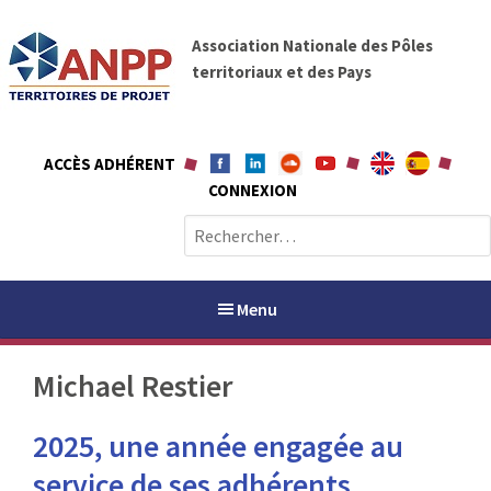
A
A
l
Association Nationale des Pôles
N
l
territoriaux et des Pays
P
e
P
r
a
ACCÈS ADHÉRENT
u
CONNEXION
c
o
R
n
e
t
c
e
h
Menu
n
e
u
r
Michael Restier
c
h
PAYS / PETR
2025, une année engagée au
e
r
ANPP
service de ses adhérents