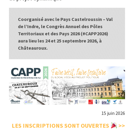
:
RENCONTRES
Coorganisé avec le Pays Castelroussin – Val
PUBLICATIONS
de l’Indre, le Congrès Annuel des Pôles
Territoriaux et des Pays 2026 (#CAPP2026)
JURIDIQUE
aura lieu les 24 et 25 septembre 2026, à
Châteauroux.
EUROPE
EMPLOI
15 juin 2026
LES INSCRIPTIONS SONT OUVERTES
>>