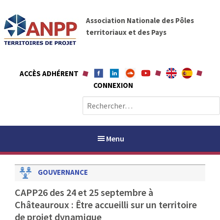
A
A
l
Association Nationale des Pôles
N
l
territoriaux et des Pays
P
e
P
r
a
ACCÈS ADHÉRENT
u
CONNEXION
c
o
R
n
e
t
c
e
h
Menu
n
e
u
r
GOUVERNANCE
c
h
PAYS / PETR
CAPP26 des 24 et 25 septembre à
e
Châteauroux : Être accueilli sur un territoire
r
ANPP
de projet dynamique