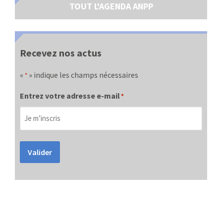
TOUT L'AGENDA ANPP
Recevez nos actus
«
» indique les champs nécessaires
*
Entrez votre adresse e-mail
*
Valider