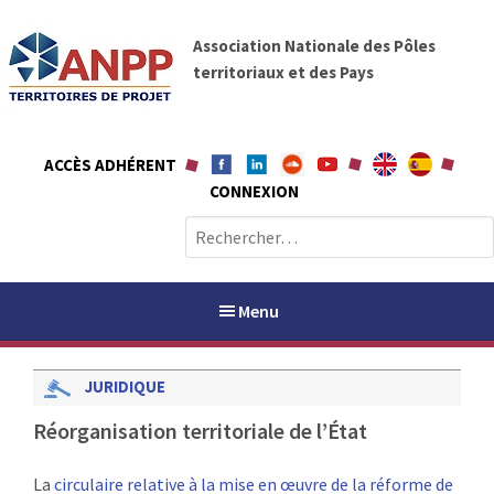
A
A
l
Association Nationale des Pôles
N
l
territoriaux et des Pays
P
e
P
r
a
ACCÈS ADHÉRENT
u
CONNEXION
c
o
R
n
e
t
c
e
h
Menu
n
e
u
r
JURIDIQUE
c
h
PAYS / PETR
Réorganisation territoriale de l’État
e
r
ANPP
La
circulaire relative à la mise en œuvre de la réforme de