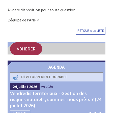
A votre disposition pour toute question.
L’équipe de l’ANPP
RETOUR À LA LISTE
ADHERER
AGENDA
DÉVELOPPEMENT DURABLE
24 juillet 2026
en visio
4 s
Vendredis territoriaux - Gestion des
Webi
et
risques naturels, sommes-nous prêts ? (24
Terr
juillet 2026)
les 