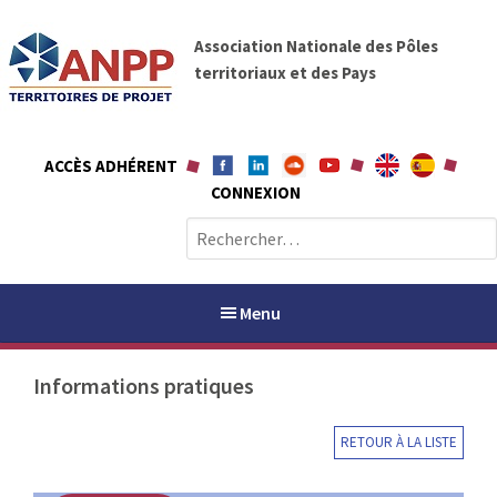
A
A
l
Association Nationale des Pôles
N
l
territoriaux et des Pays
P
e
P
r
a
ACCÈS ADHÉRENT
u
CONNEXION
c
o
R
n
e
t
c
e
h
Menu
n
e
u
r
Informations pratiques
c
h
PAYS / PETR
e
RETOUR À LA LISTE
r
ANPP