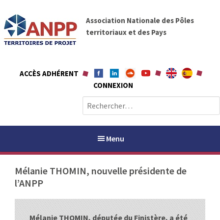
A
A
l
Association Nationale des Pôles
N
l
territoriaux et des Pays
P
e
P
r
a
ACCÈS ADHÉRENT
u
CONNEXION
c
o
R
n
e
t
c
e
h
Menu
n
e
u
r
Mélanie THOMIN, nouvelle présidente de
c
l’ANPP
h
PAYS / PETR
e
r
ANPP
Mélanie THOMIN, députée du Finistère, a été