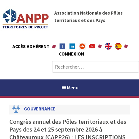
A
A
l
Association Nationale des Pôles
N
l
territoriaux et des Pays
P
e
P
r
a
ACCÈS ADHÉRENT
u
CONNEXION
c
o
R
n
e
t
c
e
h
Menu
n
e
u
r
GOUVERNANCE
c
h
PAYS / PETR
Congrès annuel des Pôles territoriaux et des
e
Pays des 24 et 25 septembre 2026 à
r
ANPP
Châteauroux (CAPP26) : LES INSCRIPTIONS