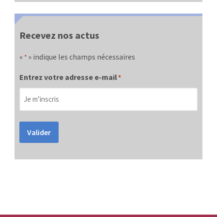
Recevez nos actus
«
» indique les champs nécessaires
*
Entrez votre adresse e-mail
*
Valider