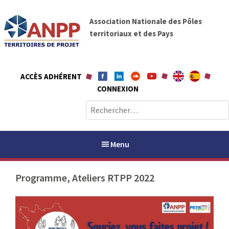
A
A
l
Association Nationale des Pôles
N
l
territoriaux et des Pays
P
e
P
r
a
ACCÈS ADHÉRENT
u
CONNEXION
c
o
R
n
e
t
c
e
h
Menu
n
e
u
r
Programme, Ateliers RTPP 2022
c
h
PAYS / PETR
e
r
ANPP