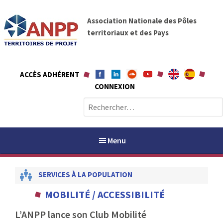
A
A
l
Association Nationale des Pôles
N
l
territoriaux et des Pays
P
e
P
r
a
ACCÈS ADHÉRENT
u
CONNEXION
c
o
R
n
e
t
c
e
h
Menu
n
e
u
r
SERVICES À LA POPULATION
c
h
PAYS / PETR
MOBILITÉ / ACCESSIBILITÉ
e
r
L’ANPP lance son Club Mobilité
ANPP