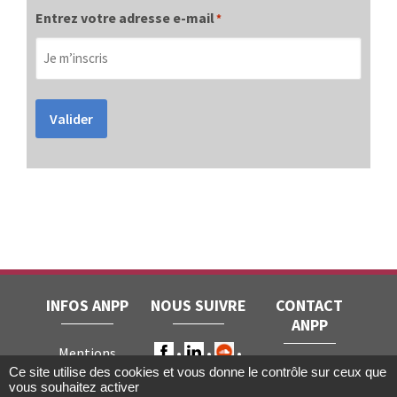
Entrez votre adresse e-mail
*
Valider
INFOS ANPP
NOUS SUIVRE
CONTACT
ANPP
Mentions
ANPP • 22, rue
Ce site utilise des cookies et vous donne le contrôle sur ceux que
légales
RGPD
vous souhaitez activer
Joubert • 75009
Contact