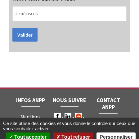
Valider
INFOS ANPP
NOUS SUIVRE
CONTACT
ANPP
Mentions
ANPP • 22, rue
Ce site utilise des cookies et vous donne le contrôle sur ceux que
légales
RGPD
vous souhaitez activer
Joubert • 75009
Contact
Tout accepter
Tout refuser
Personnaliser
Paris
Gestion des