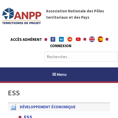
A
A
l
Association Nationale des Pôles
N
l
territoriaux et des Pays
P
e
P
r
a
ACCÈS ADHÉRENT
u
CONNEXION
c
o
R
n
e
t
c
e
h
Menu
n
e
u
r
ESS
c
h
PAYS / PETR
e
DÉVELOPPEMENT ÉCONOMIQUE
r
ANPP
ESS