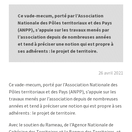
:
RENCONTRES
Ce vade-mecum, porté par l’Association
Nationale des Pôles territoriaux et des Pays
PUBLICATIONS
(ANPP), s’appuie sur les travaux menés par
l’association depuis de nombreuses années
JURIDIQUE
et tend à préciser une notion qui est propre à
ses adhérents : le projet de territoire.
EUROPE
EMPLOI
26 avril 2021
Ce vade-mecum, porté par l’Association Nationale des
Pôles territoriaux et des Pays (ANPP), s’appuie sur les
travaux menés par l’association depuis de nombreuses
années et tend à préciser une notion qui est propre à ses
adhérents : le projet de territoire.
Avec le soutien du Rameau, de l’Agence Nationale de
Cohésion des Territoires et la Banque des Territoires, et