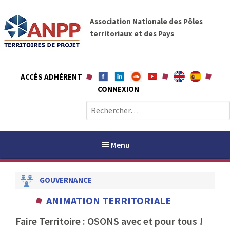
A
A
l
Association Nationale des Pôles
N
l
territoriaux et des Pays
P
e
P
r
a
ACCÈS ADHÉRENT
u
CONNEXION
c
o
R
n
e
t
c
e
h
Menu
n
e
u
r
GOUVERNANCE
c
h
PAYS / PETR
ANIMATION TERRITORIALE
e
r
Faire Territoire : OSONS avec et pour tous !
ANPP