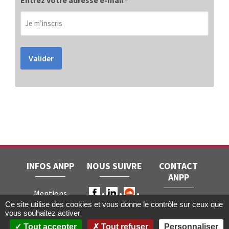
*
Valider
INFOS ANPP
NOUS SUIVRE
CONTACT
ANPP
Mentions
ANPP • 22, rue
Ce site utilise des cookies et vous donne le contrôle sur ceux que
légales
RGPD
vous souhaitez activer
Joubert • 75009
Contact
Tout accepter
Tout refuser
Personnaliser
Paris