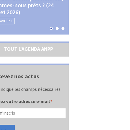
mes-nous prêts ? (24
La transition écologique 
llet 2026)
les contractualisations (4
septembre 2026)
SAVOIR +
EN SAVOIR +
TOUT L'AGENDA ANPP
evez nos actus
indique les champs nécessaires
ez votre adresse e-mail
*