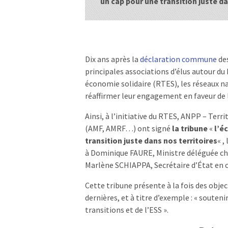
un cap pour une transition juste da
Dix ans après la
déclaration commune
des
principales associations d’élus autour du 
économie solidaire (RTES), les réseaux na
réaffirmer leur engagement en faveur de l
Ainsi, à l’initiative du RTES, ANPP – Terri
(AMF, AMRF…) ont signé
la tribune
«
l’é
transition juste dans nos territoires
« ,
à Dominique FAURE, Ministre déléguée charg
Marlène SCHIAPPA, Secrétaire d’État en c
Cette tribune présente à la fois des objec
dernières, et à titre d’exemple : « souteni
transitions et de l’ESS ».