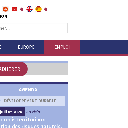
ION
E
EUROPE
EMPLOI
ADHERER
AGENDA
DÉVELOPPEMENT DURABLE
DÉVELOPPEMENT ÉCONOM
juillet 2026
en visio
4 septembre 2026
en visio
dredis territoriaux -
Webinaires "Transitions,
tion des risques naturels,
Financements et Territoir