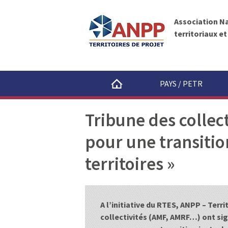
A
A
N
l
P
Association N
l
P
territoriaux e
e
r
a
u
PAYS / PETR
c
o
Tribune des collect
n
t
pour une transitio
e
n
territoires »
u
A l’initiative du RTES, ANPP – Terr
collectivités (AMF, AMRF…) ont sign