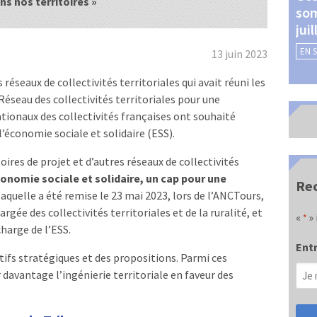
ns nos territoires »
som
Châteauroux (24 et 25
jui
septembre 2026)
EN 
EN SAVOIR +
13 juin 2023
 réseaux de collectivités territoriales qui avait réuni les
Réseau des collectivités territoriales pour une
tionaux des collectivités françaises ont souhaité
’économie sociale et solidaire (ESS).
toires de projet et d’autres réseaux de collectivités
conomie sociale et solidaire, un cap pour une
Rec
 laquelle a été remise le 23 mai 2023, lors de l’ANCTours,
ée des collectivités territoriales et de la ruralité, et
«
» 
*
harge de l’ESS.
Entr
tifs stratégiques et des propositions. Parmi ces
r davantage l’ingénierie territoriale en faveur des