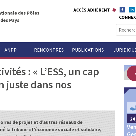
ACCÈS ADHÉRENT
ationale des Pôles
CONNEX
t des Pays
R
e
c
h
ANPP
RENCONTRES
PUBLICATIONS
JURIDIQU
e
r
ivités : « L’ESS, un cap
c
h
n juste dans nos
e
r
GOUVERNANCE
:
24 
24 septembre 2026
Châteauroux
itoires de projet et d’autres réseaux de
Ven
Congrès annuel des Pôles
é la tribune « l’économie sociale et solidaire,
Ges
territoriaux et des Pays 2026