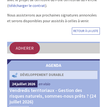
(
télécharger le contrat
).
Nous assisterons aux prochaines signatures annoncées
et serons disponibles pour assistés à celles à venir.
RETOUR À LA LISTE
ADHERER
AGENDA
DÉVELOPPEMENT DURABLE
24 juillet 2026
en visio
4 s
Vendredis territoriaux - Gestion des
Webi
et
risques naturels, sommes-nous prêts ? (24
Terr
juillet 2026)
les 