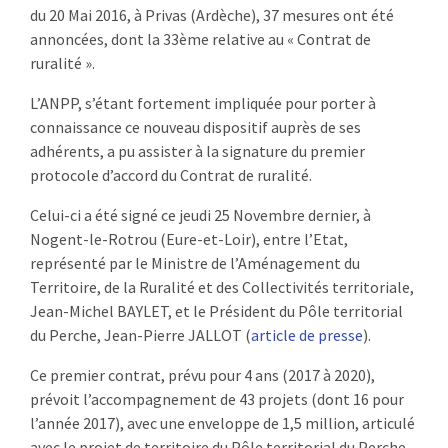
du 20 Mai 2016, à Privas (Ardèche), 37 mesures ont été
:
RENCONTRES
annoncées, dont la 33ème relative au « Contrat de
ruralité ».
PUBLICATIONS
L’ANPP, s’étant fortement impliquée pour porter à
connaissance ce nouveau dispositif auprès de ses
JURIDIQUE
adhérents, a pu assister à la signature du premier
protocole d’accord du Contrat de ruralité.
EUROPE
Celui-ci a été signé ce jeudi 25 Novembre dernier, à
EMPLOI
Nogent-le-Rotrou (Eure-et-Loir), entre l’Etat,
représenté par le Ministre de l’Aménagement du
Territoire, de la Ruralité et des Collectivités territoriale,
Jean-Michel BAYLET, et le Président du Pôle territorial
du Perche, Jean-Pierre JALLOT (
article de presse
).
Ce premier contrat, prévu pour 4 ans (2017 à 2020),
prévoit l’accompagnement de 43 projets (dont 16 pour
l’année 2017), avec une enveloppe de 1,5 million, articulé
avec le projet de territoire du Pôle territorial du Perche