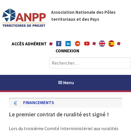
A
A
l
Association Nationale des Pôles
N
l
territoriaux et des Pays
P
e
P
r
a
ACCÈS ADHÉRENT
u
CONNEXION
c
o
R
n
e
t
c
e
h
Menu
n
e
u
r
FINANCEMENTS
c
h
PAYS / PETR
Le premier contrat de ruralité est signé !
e
r
ANPP
Lors du troisième Comité Interministériel aux ruralités