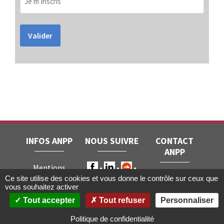
Valider
INFOS ANPP
NOUS SUIVRE
CONTACT
ANPP
Mentions
ANPP • 22, rue
Ce site utilise des cookies et vous donne le contrôle sur ceux que
légales
RGPD
vous souhaitez activer
Joubert • 75009
Contact
Tout accepter
Tout refuser
Personnaliser
Paris
Gestion des
cookies
Politique de confidentialité