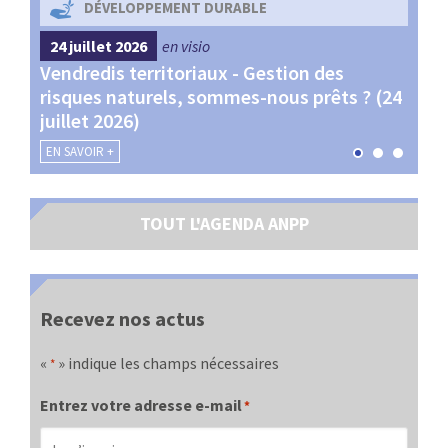
DÉVELOPPEMENT DURABLE
24 juillet 2026
en visio
4 s
Vendredis territoriaux - Gestion des
Webi
et
risques naturels, sommes-nous prêts ? (24
Terr
juillet 2026)
les 
EN SAVOIR +
EN SA
TOUT L'AGENDA ANPP
Recevez nos actus
«
» indique les champs nécessaires
*
Entrez votre adresse e-mail
*