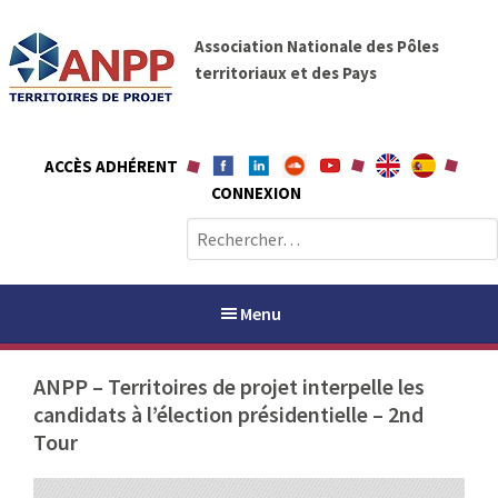
A
A
l
Association Nationale des Pôles
N
l
territoriaux et des Pays
P
e
P
r
a
ACCÈS ADHÉRENT
u
CONNEXION
c
o
R
n
e
t
c
e
h
Menu
n
e
u
r
ANPP – Territoires de projet interpelle les
c
candidats à l’élection présidentielle – 2nd
h
PAYS / PETR
Tour
e
r
ANPP